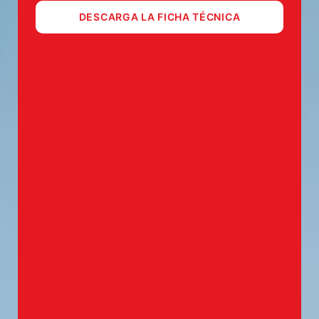
DESCARGA LA FICHA TÉCNICA