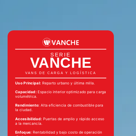
SERIE
VANCHE
VANS DE CARGA Y LOGÍSTICA
Uso Principal:
Reparto urbano y última milla.
Capacidad:
Espacio interior optimizado para carga
volumétrica.
Rendimiento:
Alta eficiencia de combustible para
la ciudad.
Accesibilidad:
Puertas de amplio y rápido acceso
a la mercancía.
Enfoque:
Rentabilidad y bajo costo de operación