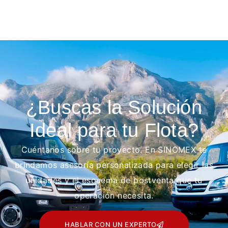
¿Buscas la Solución
Ideal para tu Flota?
Cuéntanos sobre tu proyecto. En SINOMEX te
brindamos asesoría personalizada para elegir las
unidades y el esquema de postventa que tu
operación necesita.
HABLAR CON UN EXPERTO