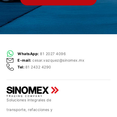
WhatsApp:
81 2027 4096
E-mail:
cesar.vazquez@sinomex.mx
Tel:
81 2432 4290
Soluciones integrales de
transporte, refacciones y